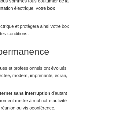
e nous sommes tous coutumier de la
tation électrique, votre
box
ectrique et protègera ainsi votre box
tes conditions.
n permanence
ques et professionnels ont évolués
nectée, modem, imprimante, écran,
ternet sans interruption
d'autant
 moment mettre à mal notre activité
 réunion ou visioconférence,