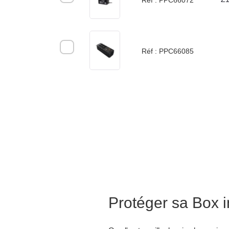
Réf :
PPC66072
Réf :
PPC66085
Protéger sa Box