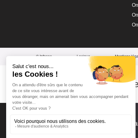
On
On
On
© Infosec
Lexique
Mentions lég
Consultez
nos autre
Visitez notre site français d
: