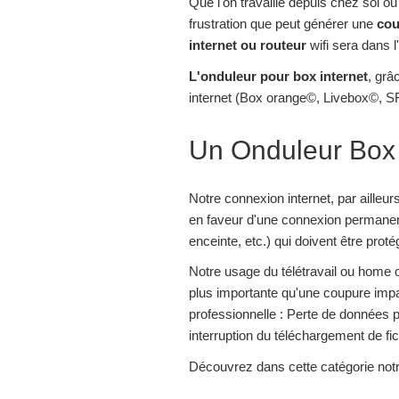
Que l'on travaille depuis chez soi 
frustration que peut générer une
cou
internet ou routeur
wifi sera dans l
L'onduleur pour box internet
, grâ
internet (Box orange©, Livebox©, SFR
Un Onduleur Box 
Notre connexion internet, par aille
en faveur d'une connexion permanen
enceinte, etc.) qui doivent être prot
Notre usage du télétravail ou home 
plus importante qu'une coupure impac
professionnelle : Perte de données 
interruption du téléchargement de fic
Découvrez dans cette catégorie not