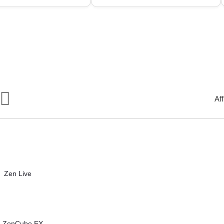
Par
Aff
ordre
décroissant
Zen Live
1 ZenCube EX