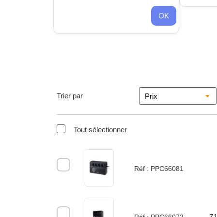
OK
Trier par
Tout sélectionner
Réf :
PPC66081
Z