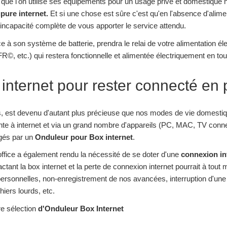
ou que l'on utilise ses équipements pour un usage privé et domestiqu
pure internet.
Et si une chose est sûre c'est qu'en l'absence d'alimen
'incapacité complète de vous apporter le service attendu.
ce à son système de batterie, prendra le relai de votre alimentation él
©, etc.) qui restera fonctionnelle et alimentée électriquement en tou
internet pour rester connecté e
urs, est devenu d'autant plus précieuse que nos modes de vie domesti
te à internet et via un grand nombre d'appareils (PC, MAC, TV con
égés par un
Onduleur pour Box internet
.
office a également rendu la nécessité de se doter d'une
connexion in
tant la box internet et la perte de connexion internet pourrait à tout
personnelles, non-enregistrement de nos avancées, interruption d'une
hiers lourds, etc.
re sélection
d'Onduleur Box Internet