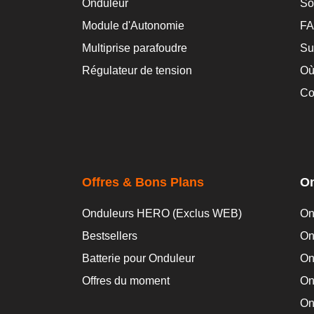
Onduleur
So
Module d'Autonomie
F
Multiprise parafoudre
Su
Régulateur de tension
Où
Co
Offres & Bons Plans
On
Onduleurs HERO (Exclus WEB)
On
Bestsellers
On
Batterie pour Onduleur
On
Offres du moment
On
On