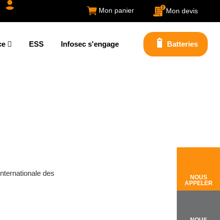
Mon panier
Mon devis
ce
ESS
Infosec s'engage
Batteries
nternationale des
NOUS
APPELER