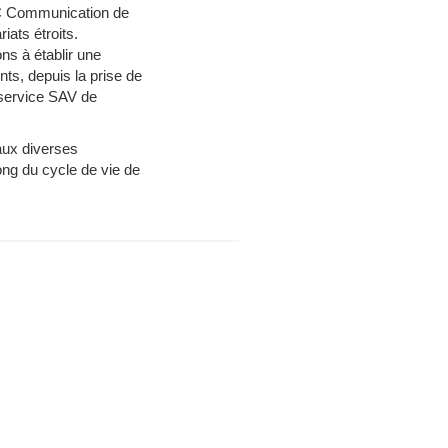
EC Communication de
iats étroits.
s à établir une
nts, depuis la prise de
 service SAV de
aux diverses
ong du cycle de vie de