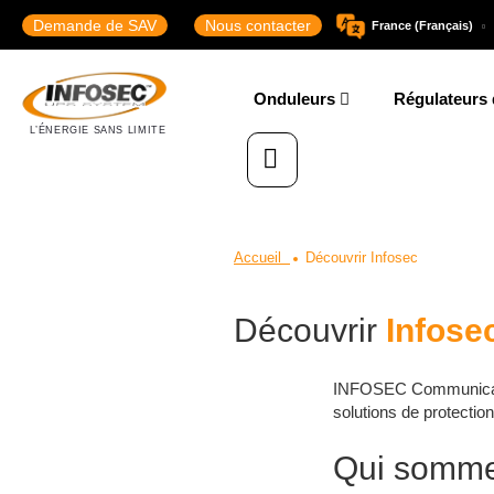
Demande de SAV
Nous contacter
France (Français)
Onduleurs
Régulateurs 
Accueil
Découvrir Infosec
Découvrir
Infose
INFOSEC Communication
solutions de protectio
Qui somme