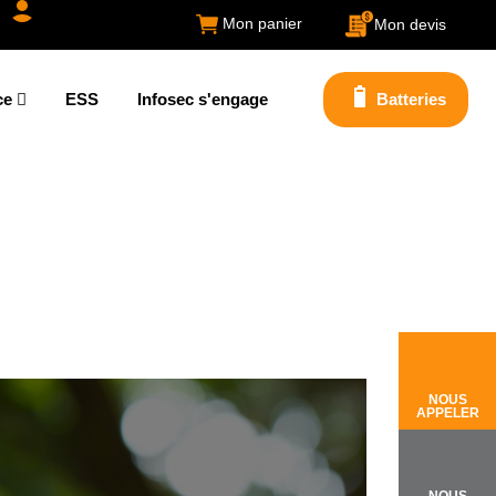
Mon panier
Mon devis
ce
ESS
Infosec s'engage
Batteries
NOUS
APPELER