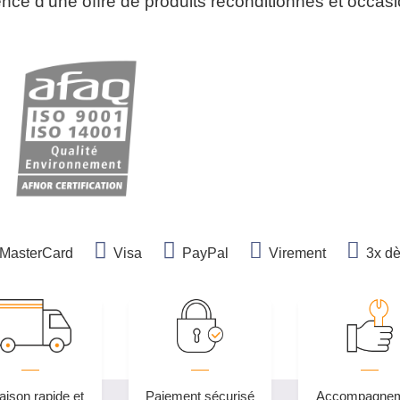
ce d’une offre de produits reconditionnés et occas
MasterCard
Visa
PayPal
Virement
3x d
aison rapide et
Paiement sécurisé
Accompagne