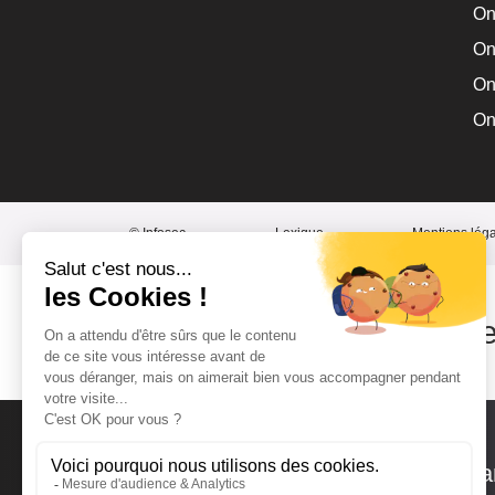
On
On
On
On
© Infosec
Lexique
Mentions lég
Consultez
nos autre
Visitez notre site français d