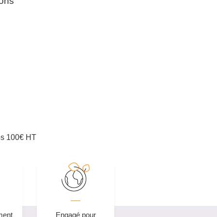
ions
ès 100€ HT
ment
Engagé pour