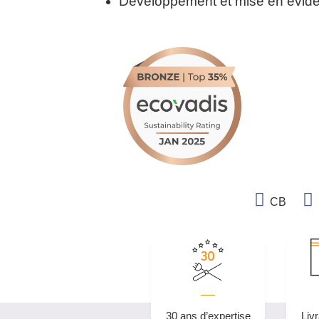
Développement et mise en éviden
CB
30 ans d’expertise
Livr