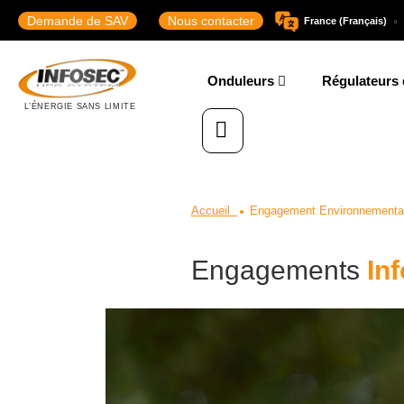
Demande de SAV
Nous contacter
France (Français)
Onduleurs
Régulateurs 
Accueil
Engagement Environnementa
Engagements
In